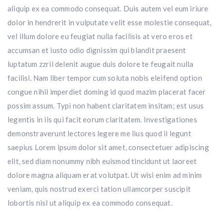
aliquip ex ea commodo consequat. Duis autem vel eum iriure
dolor in hendrerit in vulputate velit esse molestie consequat,
vel illum dolore eu feugiat nulla facilisis at vero eros et
accumsan et iusto odio dignissim qui blandit praesent
luptatum zzril delenit augue duis dolore te feugait nulla
facilisi. Nam liber tempor cum soluta nobis eleifend option
congue nihil imperdiet doming id quod mazim placerat facer
possim assum. Typi non habent claritatem insitam; est usus
legentis in iis qui facit eorum claritatem. Investigationes
demonstraverunt lectores legere me lius quod ii legunt
saepius Lorem ipsum dolor sit amet, consectetuer adipiscing
elit, sed diam nonummy nibh euismod tincidunt ut laoreet
dolore magna aliquam erat volutpat. Ut wisi enim ad minim
veniam, quis nostrud exerci tation ullamcorper suscipit
lobortis nisl ut aliquip ex ea commodo consequat.