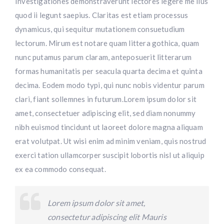
Investigationes demonstraverunt lectores legere me lius
quod ii legunt saepius. Claritas est etiam processus
dynamicus, qui sequitur mutationem consuetudium
lectorum. Mirum est notare quam littera gothica, quam
nunc putamus parum claram, anteposuerit litterarum
formas humanitatis per seacula quarta decima et quinta
decima. Eodem modo typi, qui nunc nobis videntur parum
clari, fiant sollemnes in futurum.Lorem ipsum dolor sit
amet, consectetuer adipiscing elit, sed diam nonummy
nibh euismod tincidunt ut laoreet dolore magna aliquam
erat volutpat. Ut wisi enim ad minim veniam, quis nostrud
exerci tation ullamcorper suscipit lobortis nisl ut aliquip
ex ea commodo consequat.
Lorem ipsum dolor sit amet,
consectetur adipiscing elit Mauris