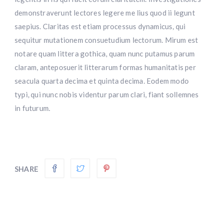
demonstraverunt lectores legere me lius quod ii legunt
saepius. Claritas est etiam processus dynamicus, qui
sequitur mutationem consuetudium lectorum. Mirum est
notare quam littera gothica, quam nunc putamus parum
claram, anteposuerit litterarum formas humanitatis per
seacula quarta decima et quinta decima. Eodem modo
typi, qui nunc nobis videntur parum clari, fiant sollemnes
in futurum.
SHARE