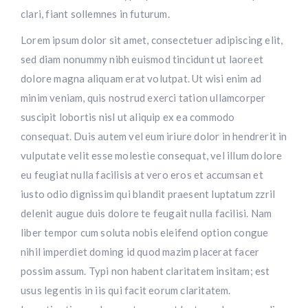
clari, fiant sollemnes in futurum.
Lorem ipsum dolor sit amet, consectetuer adipiscing elit,
sed diam nonummy nibh euismod tincidunt ut laoreet
dolore magna aliquam erat volutpat. Ut wisi enim ad
minim veniam, quis nostrud exerci tation ullamcorper
suscipit lobortis nisl ut aliquip ex ea commodo
consequat. Duis autem vel eum iriure dolor in hendrerit in
vulputate velit esse molestie consequat, vel illum dolore
eu feugiat nulla facilisis at vero eros et accumsan et
iusto odio dignissim qui blandit praesent luptatum zzril
delenit augue duis dolore te feugait nulla facilisi. Nam
liber tempor cum soluta nobis eleifend option congue
nihil imperdiet doming id quod mazim placerat facer
possim assum. Typi non habent claritatem insitam; est
usus legentis in iis qui facit eorum claritatem.