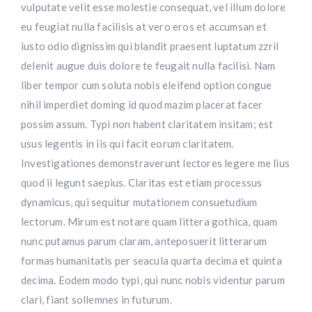
vulputate velit esse molestie consequat, vel illum dolore
eu feugiat nulla facilisis at vero eros et accumsan et
iusto odio dignissim qui blandit praesent luptatum zzril
delenit augue duis dolore te feugait nulla facilisi. Nam
liber tempor cum soluta nobis eleifend option congue
nihil imperdiet doming id quod mazim placerat facer
possim assum. Typi non habent claritatem insitam; est
usus legentis in iis qui facit eorum claritatem.
Investigationes demonstraverunt lectores legere me lius
quod ii legunt saepius. Claritas est etiam processus
dynamicus, qui sequitur mutationem consuetudium
lectorum. Mirum est notare quam littera gothica, quam
nunc putamus parum claram, anteposuerit litterarum
formas humanitatis per seacula quarta decima et quinta
decima. Eodem modo typi, qui nunc nobis videntur parum
clari, fiant sollemnes in futurum.