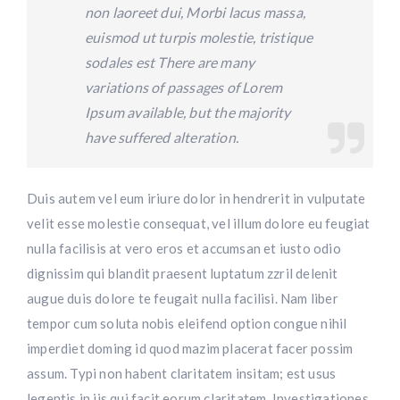
non laoreet dui, Morbi lacus massa,
euismod ut turpis molestie, tristique
sodales est There are many
variations of passages of Lorem
Ipsum available, but the majority
have suffered alteration.
Duis autem vel eum iriure dolor in hendrerit in vulputate
velit esse molestie consequat, vel illum dolore eu feugiat
nulla facilisis at vero eros et accumsan et iusto odio
dignissim qui blandit praesent luptatum zzril delenit
augue duis dolore te feugait nulla facilisi. Nam liber
tempor cum soluta nobis eleifend option congue nihil
imperdiet doming id quod mazim placerat facer possim
assum. Typi non habent claritatem insitam; est usus
legentis in iis qui facit eorum claritatem. Investigationes