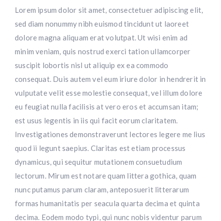
Lorem ipsum dolor sit amet, consectetuer adipiscing elit,
sed diam nonummy nibh euismod tincidunt ut laoreet
dolore magna aliquam erat volutpat. Ut wisi enim ad
minim veniam, quis nostrud exerci tation ullamcorper
suscipit lobortis nisl ut aliquip ex ea commodo
consequat. Duis autem vel eum iriure dolor in hendrerit in
vulputate velit esse molestie consequat, vel illum dolore
eu feugiat nulla facilisis at vero eros et accumsan itam;
est usus legentis in iis qui facit eorum claritatem.
Investigationes demonstraverunt lectores legere me lius
quod ii legunt saepius. Claritas est etiam processus
dynamicus, qui sequitur mutationem consuetudium
lectorum. Mirum est notare quam littera gothica, quam
nunc putamus parum claram, anteposuerit litterarum
formas humanitatis per seacula quarta decima et quinta
decima. Eodem modo typi, qui nunc nobis videntur parum